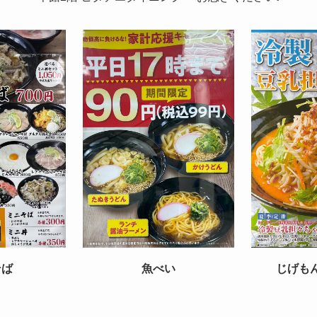
そば
魚べい
じげも